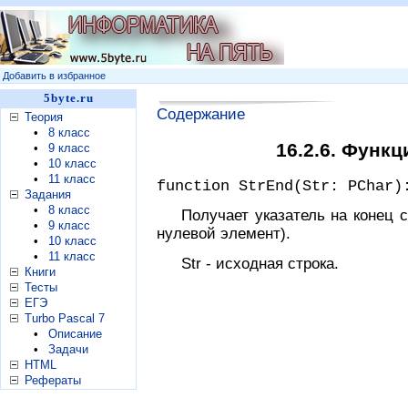
Добавить в избранное
5byte.ru
Содержание
Теория
•
8 класс
16.2.6. Функц
•
9 класс
•
10 класс
•
11 класс
function StrEnd(Str: PChar)
Задания
•
8 класс
Получает указатель на конец 
•
9 класс
нулевой элемент).
•
10 класс
•
11 класс
Str - исходная строка.
Книги
Тесты
ЕГЭ
Turbo Pascal 7
•
Описание
•
Задачи
HTML
Рефераты