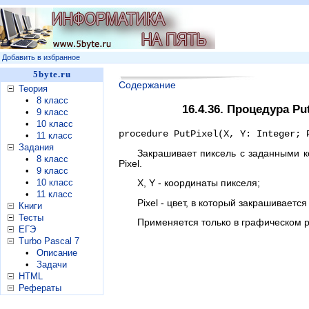
Добавить в избранное
5byte.ru
Содержание
Теория
•
8 класс
16.4.36. Процедура Put
•
9 класс
•
10 класс
procedure PutPixel(X, Y: Integer; 
•
11 класс
Задания
Закрашивает пиксель с заданными к
•
8 класс
Pixel.
•
9 класс
•
10 класс
X, Y - координаты пикселя;
•
11 класс
Pixel - цвет, в который закрашивается
Книги
Тесты
Применяется только в графическом 
ЕГЭ
Turbo Pascal 7
•
Описание
•
Задачи
HTML
Рефераты