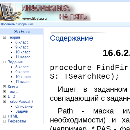
Добавить в избранное
5byte.ru
Содержание
Теория
•
8 класс
•
9 класс
16.6.
•
10 класс
•
11 класс
Задания
procedure FindFir
•
8 класс
•
9 класс
S: TSearchRec);
•
10 класс
•
11 класс
Книги
Ищет в заданном
Тесты
совпадающий с заданн
ЕГЭ
Turbo Pascal 7
•
Описание
Path - маска и
•
Задачи
HTML
необходимости) и х
Рефераты
(например, *.PAS - ф