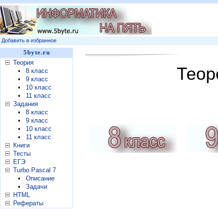
Добавить в избранное
5byte.ru
Теория
Теор
•
8 класс
•
9 класс
•
10 класс
•
11 класс
Задания
•
8 класс
•
9 класс
•
10 класс
•
11 класс
Книги
Тесты
ЕГЭ
Turbo Pascal 7
•
Описание
•
Задачи
HTML
Рефераты